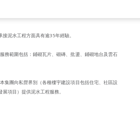
承接泥水工程方面具有逾35年經驗。
 服務範圍包括：鋪砌瓦片、砌磚、批盪、鋪砌地台及雲石
 本集團向私營界別（各種樓宇建設項目包括住宅、社區設
發展項目）提供泥水工程服務。